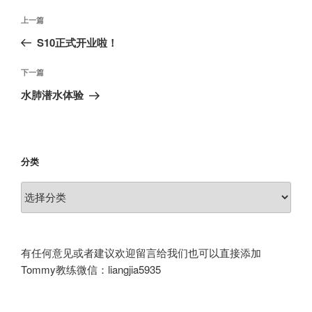
文
上
上一篇
章
一
S10正式开业啦！
导
篇
航
文
下
下一篇
章
一
水肺潜水体验
篇
文
章
分类
分
类
有任何意见或者建议欢迎留言给我们也可以直接添加
Tommy教练微信：liangjia5935