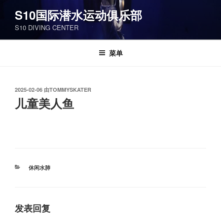
跳
S10国际潜水运动俱乐部
至
S10 DIVING CENTER
内
容
菜单
发
2025-02-06
由
TOMMYSKATER
布
儿童美人鱼
于
分
休闲水肺
类
发表回复